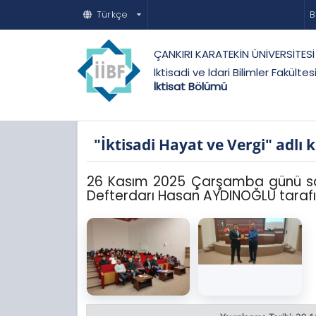
Türkçe
B
ÇANKIRI KARATEKİN ÜNİVERSİTESİ
İktisadi ve İdari Bilimler Fakültes
İktisat Bölümü
"İktisadi Hayat ve Vergi" adlı
26 Kasım 2025 Çarşamba günü saat
Defterdarı Hasan AYDINOĞLU tarafınd