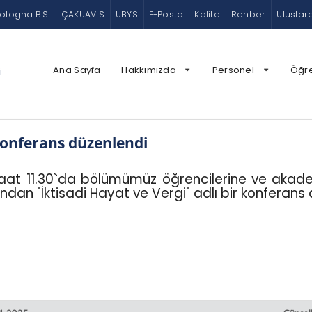
ologna B.S.
ÇAKÜAVİS
UBYS
E-Posta
Kalite
Rehber
Uluslar
Ana Sayfa
Hakkımızda
Personel
Öğr
i
 konferans düzenlendi
 11.30`da bölümümüz öğrencilerine ve akademi
an "İktisadi Hayat ve Vergi" adlı bir konferans 