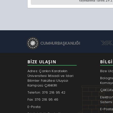
Yayınlanma Tarihi: 29.
CUMHURBAŞKANLIĞI
BİZE ULAŞIN
BILGI
Adres: Çankırı Karatekin
Bize Ul
Üniversitesi İktisadi ve İdari
Bologn
Bilimler Fakültesi Uluyazı
Komisy
Kampüsü ÇANKIRI
ÇAKÜAV
Telefon: 376 218 95 42
Elektro
Fax: 376 218 95 46
Sistemi
E-Posta:
E-Posta