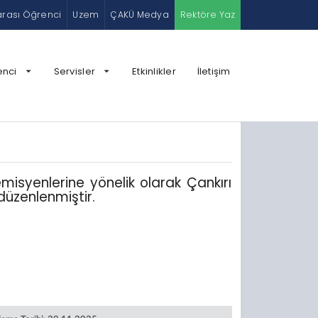
arası Öğrenci
Uzem
ÇAKÜ Medya
Rektöre Yaz
enci
Servisler
Etkinlikler
İletişim
syenlerine yönelik olarak Çankırı
düzenlenmiştir.