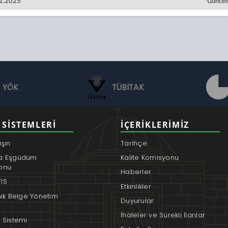
11.2025
Güncel
YÖK
TÜBİTAK
 SISTEMLERI
İÇERIKLERIMIZ
aşın
Tarihçe
a Eşgüdüm
Kalite Komisyonu
onu
Haberler
İS
Etkinlikler
nik Belge Yönetim
Duyurular
İhaleler ve Sürekli İlanlar
 Sistemi