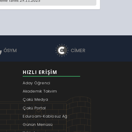
leme Tarihi: 29.11.2025
ÖSYM
CİMER
HIZLI ERIŞIM
Aday Öğrenci
Akademik Takvim
Çakü Medya
Çakü Portal
Eduroam-Kablosuz Ağ
Günün Menüsü