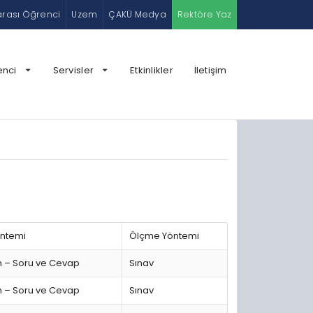
arası Öğrenci
Uzem
ÇAKÜ Medya
Rektöre Yaz
enci
Servisler
Etkinlikler
İletişim
öntemi
Ölçme Yöntemi
m – Soru ve Cevap
Sınav
m – Soru ve Cevap
Sınav