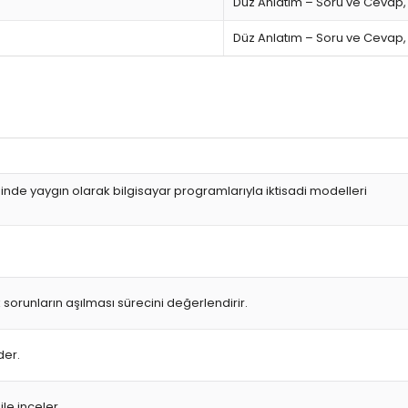
Düz Anlatım – Soru ve Cevap,
Düz Anlatım – Soru ve Cevap,
inde yaygın olarak bilgisayar programlarıyla iktisadi modelleri
 sorunların aşılması sürecini değerlendirir.
der.
le inceler.