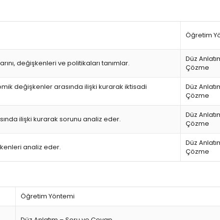
Öğretim Y
Düz Anlatı
nı, değişkenleri ve politikaları tanımlar.
Çözme
 değişkenler arasında ilişki kurarak iktisadi
Düz Anlatı
Çözme
Düz Anlatı
nda ilişki kurarak sorunu analiz eder.
Çözme
Düz Anlatı
enleri analiz eder.
Çözme
Öğretim Yöntemi
Düz Anlatım – Soru ve Cevap