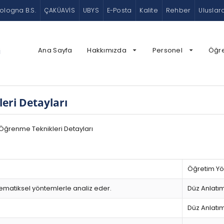
ologna B.S.
ÇAKÜAVİS
UBYS
E-Posta
Kalite
Rehber
Uluslar
Ana Sayfa
Hakkımızda
Personel
Öğr
i
eri Detayları
 Öğrenme Teknikleri Detayları
Öğretim Y
atiksel yöntemlerle analiz eder.
Düz Anlatı
Düz Anlatı