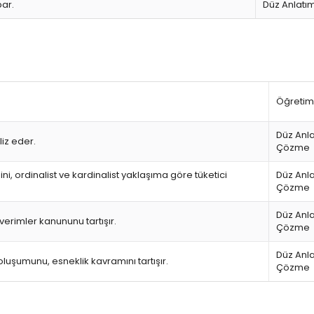
par.
Düz Anlatı
Öğretim
Düz Anl
liz eder.
Çözme
ni, ordinalist ve kardinalist yaklaşıma göre tüketici
Düz Anl
Çözme
Düz Anl
erimler kanununu tartışır.
Çözme
Düz Anl
luşumunu, esneklik kavramını tartışır.
Çözme