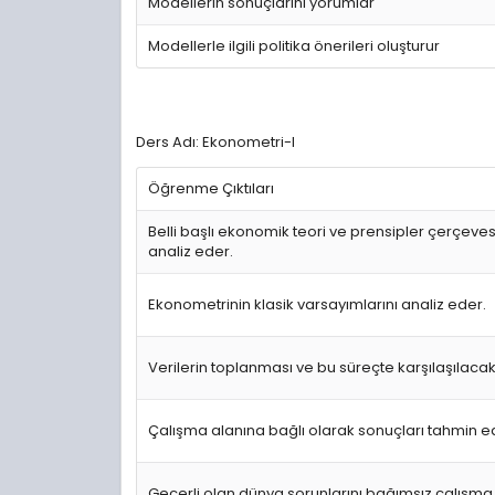
Modellerin sonuçlarını yorumlar
Modellerle ilgili politika önerileri oluşturur
Ders Adı: Ekonometri-I
Öğrenme Çıktıları
Belli başlı ekonomik teori ve prensipler çerçeves
analiz eder.
Ekonometrinin klasik varsayımlarını analiz eder.
Verilerin toplanması ve bu süreçte karşılaşılacak
Çalışma alanına bağlı olarak sonuçları tahmin e
Geçerli olan dünya sorunlarını bağımsız çalışma i