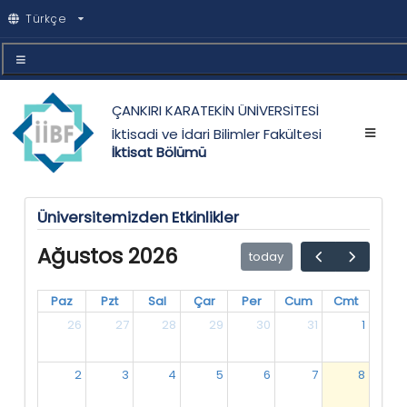
Türkçe
ÇANKIRI KARATEKİN ÜNİVERSİTESİ
İktisadi ve İdari Bilimler Fakültesi
İktisat Bölümü
Üniversitemizden Etkinlikler
Ağustos 2026
today
Paz
Pzt
Sal
Çar
Per
Cum
Cmt
26
27
28
29
30
31
1
2
3
4
5
6
7
8