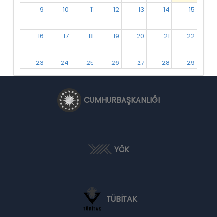
9
10
11
12
13
14
15
16
17
18
19
20
21
22
23
24
25
26
27
28
29
30
31
1
2
3
4
5
CUMHURBAŞKANLIĞI
YÖK
TÜBİTAK