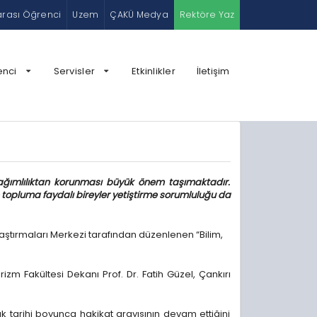
arası Öğrenci
Uzem
ÇAKÜ Medya
Rektöre Yaz
enci
Servisler
Etkinlikler
İletişim
 bağımlılıktan korunması büyük önem taşımaktadır.
e topluma faydalı bireyler yetiştirme sorumluluğu da
aştırmaları Merkezi tarafından düzenlenen “Bilim,
izm Fakültesi Dekanı Prof. Dr. Fatih Güzel, Çankırı
ık tarihi boyunca hakikat arayışının devam ettiğini