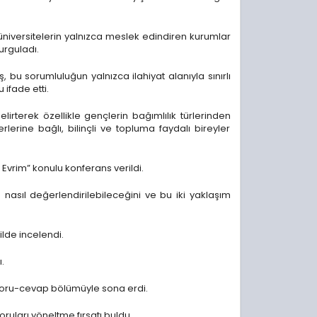
 üniversitelerin yalnızca meslek edindiren kurumlar
urguladı.
 bu sorumluluğun yalnızca ilahiyat alanıyla sınırlı
ifade etti.
rterek özellikle gençlerin bağımlılık türlerinden
rine bağlı, bilinçli ve topluma faydalı bireyler
 Evrim” konulu konferans verildi.
la nasıl değerlendirilebileceğini ve bu iki yaklaşım
kilde incelendi.
.
s, soru-cevap bölümüyle sona erdi.
oruları yöneltme fırsatı buldu.