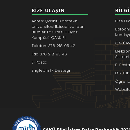
BİZE ULAŞIN
BILGI
Adres: Çankırı Karatekin
Bize Ul
Üniversitesi İktisadi ve İdari
Bologn
Bilimler Fakültesi Uluyazı
Komisy
Kampüsü ÇANKIRI
ÇAKÜAV
Telefon: 376 218 95 42
Elektro
Fax: 376 218 95 46
Sistemi
E-Posta:
E-Posta
Erişilebilirlik Desteği
Etik Ku
Öğrenci
Websit