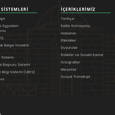
 SISTEMLERI
İÇERIKLERIMIZ
aşın
Tarihçe
a Eşgüdüm
Kalite Komisyonu
onu
Haberler
İS
Etkinlikler
nik Belge Yönetim
Duyurular
İhaleler ve Sürekli İlanlar
 Sistemi
Fotoğraflar
rul Başvuru Sistemi
Mezunlar
 Bilgi Sistemi (UBYS)
Sosyal Transkript
em