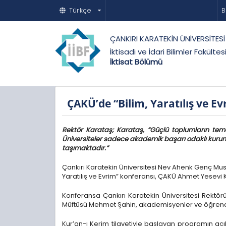
Türkçe
B
ÇANKIRI KARATEKİN ÜNİVERSİTESİ
İktisadi ve İdari Bilimler Fakültes
İktisat Bölümü
ÇAKÜ’de “Bilim, Yaratılış ve E
Rektör Karataş; Karataş, “Güçlü toplumların teme
Üniversiteler sadece akademik başarı odaklı kurumla
taşımaktadır.”
Çankırı Karatekin Üniversitesi Nev Ahenk Genç Musi
Yaratılış ve Evrim” konferansı, ÇAKÜ Ahmet Yesevi 
Konferansa Çankırı Karatekin Üniversitesi Rektörü 
Müftüsü Mehmet Şahin, akademisyenler ve öğrencil
Kur’an-ı Kerim tilavetiyle başlayan programın açıl