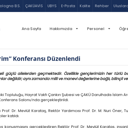
ologna B.S.
ÇAKÜAVİS
UBYS
E-Posta
Kalite
Rehber
Uluslar
Ana Sayfa
Hakkımızda
Personel
Öğr
i
vrim” Konferansı Düzenlendi
li güçlü ailelerden geçmektedir. Özellikle gençlerimizin her türlü
r değildir; aynı zamanda milli ve manevi değerlerine bağlı, bilinçli v
ki Topluluğu, Hayrat Vakfı Çankırı Şubesi ve ÇAKÜ Darulhadis İslam Ar
Konferans Salonu’nda gerçekleştirildi.
Prof. Dr. Mevlüt Karataş, Rektör Yardımcısı Prof. Dr. M. Nuri Öner, Tur
er katıldı.
ış konuşmasını gerçekleştiren Rektör Prof. Dr. Mevlüt Karataş, insanl