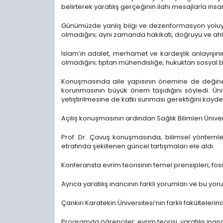
belirterek yaratılış gerçeğinin ilahi mesajlarla insanlı
Günümüzde yanlış bilgi ve dezenformasyon yoluyla i
olmadığını; aynı zamanda hakikati, doğruyu ve ahla
İslam’ın adalet, merhamet ve kardeşlik anlayışının
olmadığını; tıptan mühendisliğe, hukuktan sosyal bil
Konuşmasında aile yapısının önemine de değinen K
korunmasının büyük önem taşıdığını söyledi. Üni
yetiştirilmesine de katkı sunması gerektiğini kaydet
Açılış konuşmasının ardından Sağlık Bilimleri Üniver
Prof. Dr. Çavuş konuşmasında, bilimsel yöntemlerin 
etrafında şekillenen güncel tartışmaları ele aldı.
Konferansta evrim teorisinin temel prensipleri, fosil 
Ayrıca yaratılış inancının farklı yorumları ve bu yo
Çankırı Karatekin Üniversitesi’nin farklı fakültele
Programda öğrenciler; evrim teorisi, yaratılış inancı