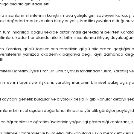
ğa bildirildiğini ifade etti.
nsanların zihinlerinin karıştırılmaya çalışıldığını söyleyen Karataş,
ki değerleri merkeze alan bireyler yetiştiren ilim yuvaları olduğunu v
 tüm insanlığa doğru şekilde aktarılması gerektiğini belirten Karataş,
imlere kadar her alanda nitelikli bilim insanlarına ihtiyaç duyulduğunu 
arataş, güçlü toplumların temelinin güçlü ailelerden geçtiğini beli
versitelerin yalnızca akademik başarıya değil; aynı zamanda değerle
ti.
sitesi Öğretim Üyesi Prof. Dr. Umut Çavuş tarafından “Bilim, Yaratılış ve
evrim teorisiyle ilişkisini, yaratılış inancının bilimsel bakış açısıy
kayıtları, genetik bulgular ve biyolojik çeşitlilik gibi konular detaylı şe
rumların bilimsel açıdan değerlendirilmesine yönelik görüşler paylaşıldı
rinden öğrenciler ile öğretim üyelerinin yoğun ilgi gösterdiği konferan
, bilimsel yöntemler ve bilim etiği gibi konulara ilişkin merak ettikleri s